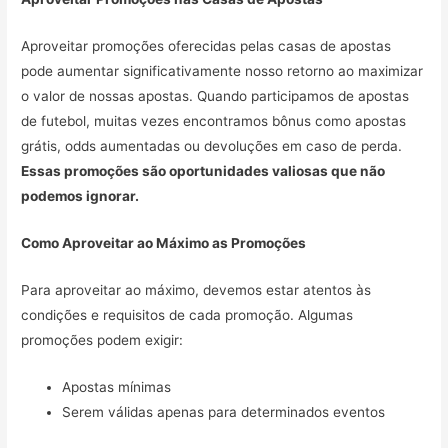
Aproveitar promoções oferecidas pelas casas de apostas
pode aumentar significativamente nosso retorno ao maximizar
o valor de nossas apostas. Quando participamos de apostas
de futebol, muitas vezes encontramos bônus como apostas
grátis, odds aumentadas ou devoluções em caso de perda.
Essas promoções são oportunidades valiosas que não
podemos ignorar.
Como Aproveitar ao Máximo as Promoções
Para aproveitar ao máximo, devemos estar atentos às
condições e requisitos de cada promoção. Algumas
promoções podem exigir:
Apostas mínimas
Serem válidas apenas para determinados eventos