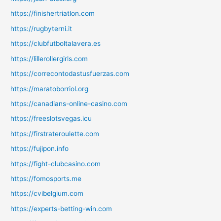
https://finishertriatlon.com
https://rugbyterni.it
https://clubfutboltalavera.es
https://lillerollergirls.com
https://correcontodastusfuerzas.com
https://maratoborriol.org
https://canadians-online-casino.com
https://freeslotsvegas.icu
https://firstrateroulette.com
https://fujipon.info
https://fight-clubcasino.com
https://fomosports.me
https://cvibelgium.com
https://experts-betting-win.com