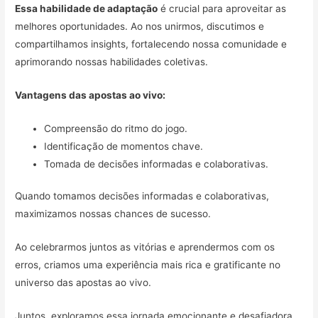
Essa habilidade de adaptação
é crucial para aproveitar as
melhores oportunidades. Ao nos unirmos, discutimos e
compartilhamos insights, fortalecendo nossa comunidade e
aprimorando nossas habilidades coletivas.
Vantagens das apostas ao vivo:
Compreensão do ritmo do jogo.
Identificação de momentos chave.
Tomada de decisões informadas e colaborativas.
Quando tomamos decisões informadas e colaborativas,
maximizamos nossas chances de sucesso.
Ao celebrarmos juntos as vitórias e aprendermos com os
erros, criamos uma experiência mais rica e gratificante no
universo das apostas ao vivo.
Juntos, exploramos essa jornada emocionante e desafiadora.