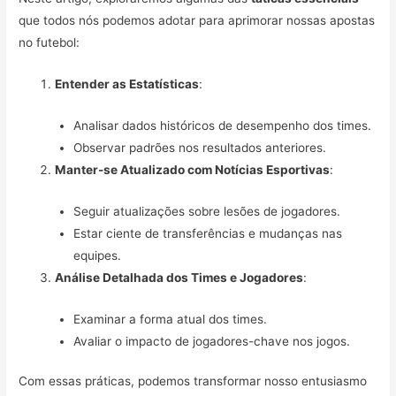
que todos nós podemos adotar para aprimorar nossas apostas
no futebol:
Entender as Estatísticas
:
Analisar dados históricos de desempenho dos times.
Observar padrões nos resultados anteriores.
Manter-se Atualizado com Notícias Esportivas
:
Seguir atualizações sobre lesões de jogadores.
Estar ciente de transferências e mudanças nas
equipes.
Análise Detalhada dos Times e Jogadores
:
Examinar a forma atual dos times.
Avaliar o impacto de jogadores-chave nos jogos.
Com essas práticas, podemos transformar nosso entusiasmo