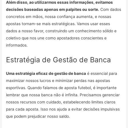
Além disso, ao utilizarmos essas informações, evitamos
decisões baseadas apenas em palpites ou sorte.
Com dados
concretos em mãos, nossa confiança aumenta, e nossas
apostas tornam-se mais estratégicas. Vamos usar esses
dados a nosso favor, construindo um conhecimento sólido e
coletivo que nos une como apostadores conscientes e
informados.
Estratégia de Gestão de Banca
Uma estratégia eficaz de gestão de banca
é essencial para
maximizar nossos lucros e minimizar perdas nas apostas
esportivas. Quando falamos de aposta futebol, é importante
lembrar que nossa banca não é infinita. Precisamos gerenciar
nossos recursos com cuidado, estabelecendo limites claros
para cada aposta. Isso nos ajuda a evitar decisões impulsivas
que podem prejudicar nosso saldo.