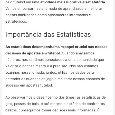
pelo futebol em uma
atividade mais lucrativa e satisfatória
.
Vamos embarcar nesta jornada de aprendizado e melhorar
nossas habilidades como apostadores informados e
estratégicos.
Importância das Estatísticas
As estatísticas desempenham um papel crucial nas nossas
decisões de apostas em futebol.
Quando analisamos
números, nos sentimos conectados a uma comunidade que
valoriza o conhecimento e a precisão. Nós não estamos
sozinhos nessa jornada; juntos, utilizamos dados para
entender as nuances do jogo e melhorar nossas chances de
sucesso em apostas futebol.
Ao observarmos o desempenho dos times, as estatísticas de
gols, posses de bola, e até mesmo o histórico de confrontos
diretos, conseguimos tomar decisões mais informadas. É