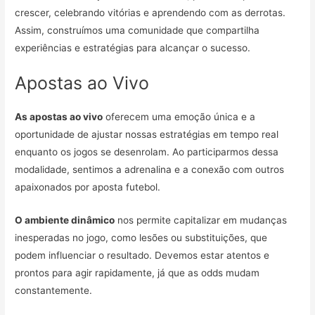
crescer, celebrando vitórias e aprendendo com as derrotas.
Assim, construímos uma comunidade que compartilha
experiências e estratégias para alcançar o sucesso.
Apostas ao Vivo
As apostas ao vivo
oferecem uma emoção única e a
oportunidade de ajustar nossas estratégias em tempo real
enquanto os jogos se desenrolam. Ao participarmos dessa
modalidade, sentimos a adrenalina e a conexão com outros
apaixonados por aposta futebol.
O ambiente dinâmico
nos permite capitalizar em mudanças
inesperadas no jogo, como lesões ou substituições, que
podem influenciar o resultado. Devemos estar atentos e
prontos para agir rapidamente, já que as odds mudam
constantemente.