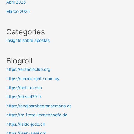
Abril 2025
Março 2025
Categories
Insights sobre apostas
Blogroll
https://erandioclub.org
https://cerrolargofc.com.uy
https://bet-ro.com
https://hbsud29.fr
https://angloarabegransemana.es
https://rz-frese-immenhoefe.de
https://iaido-jodo.ch
https://jean-alesi.org