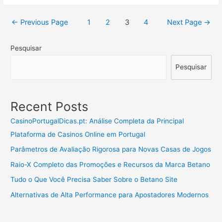
ao
Navegação
←
Previous Page
1
2
3
4
Next Page
→
Ecossistema
de
de
Pesquisar
Jogos
artigos
na
Pesquisar
Internet
Recent Posts
CasinoPortugalDicas.pt: Análise Completa da Principal
Plataforma de Casinos Online em Portugal
Parâmetros de Avaliação Rigorosa para Novas Casas de Jogos
Raio-X Completo das Promoções e Recursos da Marca Betano
Tudo o Que Você Precisa Saber Sobre o Betano Site
Alternativas de Alta Performance para Apostadores Modernos