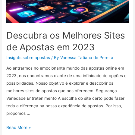
Descubra os Melhores Sites
de Apostas em 2023
Insights sobre apostas
/ By
Vanessa Tatiana de Pereira
Ao entrarmos no emocionante mundo das apostas online em
2023, nos encontramos diante de uma infinidade de opções e
possibilidades. Nosso objetivo é explorar e descobrir os
melhores sites de apostas que nos oferecem: Segurança
Variedade Entretenimento A escolha do site certo pode fazer
toda a diferença na nossa experiência de apostas. Por isso,
propomos …
Descubra
Read More »
os