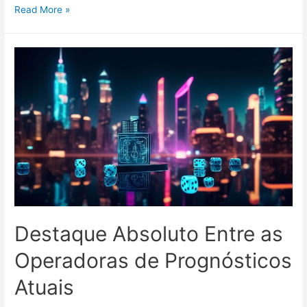
Caminhos
Read More »
para
o
Sucesso
na
Modalidade
de
Palpites
Esportivos
Destaque Absoluto Entre as
Operadoras de Prognósticos
Atuais