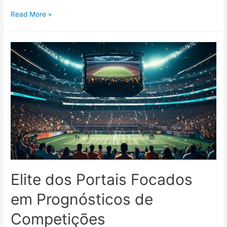
Manual
Read More »
Prático
de
Triagem
de
Ambientes
Seguros
para
Palpites
Elite dos Portais Focados
em Prognósticos de
Competições