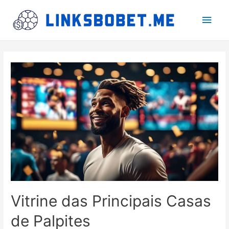
Main
Men
Vitrine das Principais Casas
de Palpites