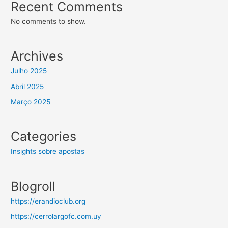
Recent Comments
No comments to show.
Archives
Julho 2025
Abril 2025
Março 2025
Categories
Insights sobre apostas
Blogroll
https://erandioclub.org
https://cerrolargofc.com.uy