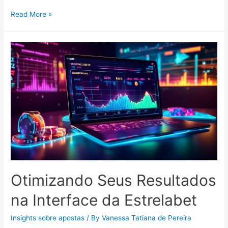
Estratégias
Read More »
Infalíveis
para
Aposte
e
Ganhe
com
Sucesso
Otimizando Seus Resultados
na Interface da Estrelabet
Insights sobre apostas
/ By
Vanessa Tatiana de Pereira