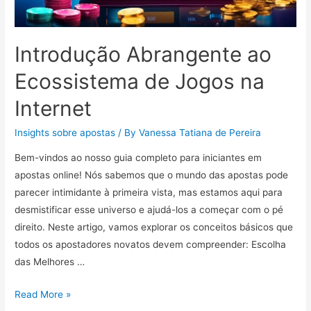
Introdução Abrangente ao
Ecossistema de Jogos na
Internet
Insights sobre apostas
/ By
Vanessa Tatiana de Pereira
Bem-vindos ao nosso guia completo para iniciantes em
apostas online! Nós sabemos que o mundo das apostas pode
parecer intimidante à primeira vista, mas estamos aqui para
desmistificar esse universo e ajudá-los a começar com o pé
direito. Neste artigo, vamos explorar os conceitos básicos que
todos os apostadores novatos devem compreender: Escolha
das Melhores …
Introdução
Read More »
Abrangente